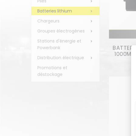
Piles

Batteries lithium

Chargeurs

Groupes électrogènes

Stations d'énergie et

BATTERI
Powerbank
1000MA
Distribution électrique

Promotions et
déstockage