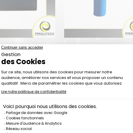
E LITHIUM POLYMERE
BATTERIE LI-ION 1865
H FRP500 & FRP510
2000MAH 3.7V POUR TR1
Prix
Prix
12,00 €
10,00 €