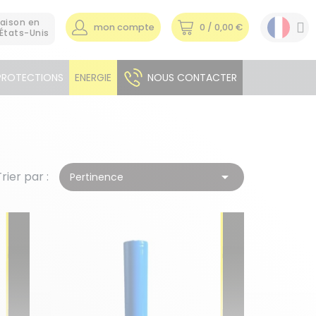
raison en
mon compte
0
/ 0,00 €
États-Unis
PROTECTIONS
ENERGIE
NOUS CONTACTER
Trier par :

Pertinence