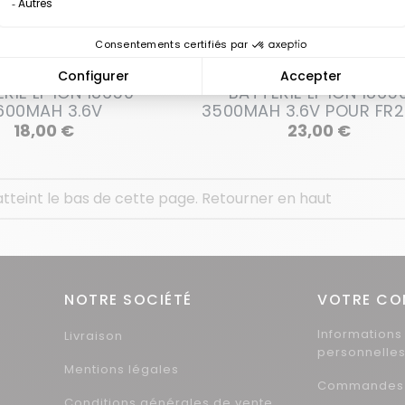
RIE LI-ION 18650
BATTERIE LI-ION 1865
600MAH 3.6V
3500MAH 3.6V POUR FR
Prix
Prix
18,00 €
23,00 €
tteint le bas de cette page.
Retourner en haut
NOTRE SOCIÉTÉ
VOTRE CO
Informations
Livraison
personnelle
Mentions légales
Commandes
Conditions générales de vente