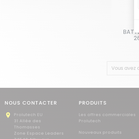
BATTE
2
Vous avez a
NOUS CONTACTER
PRODUITS

Prolutech EU
Les offres commerciales
31 Allée des
Prolutech
Thomasses
Nouveaux produits
Zone Espace Leaders