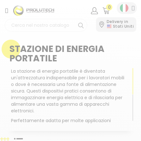
0
CATEGORIA
Delivery in
Stati Uniti
STAZIONE DI ENERGIA
PORTATILE
La stazione di energia portatile è diventata
un'attrezzatura indispensabile per i lavoratori mobili
o dove è necessaria una fonte di alimentazione
sicura. Questi dispositivi pratici consentono di
immagazzinare energia elettrica e di rilasciarla per
alimentare una vasta gamma di apparecchi
elettronici.
Perfettamente adatta per molte applicazioni
professionali, fornisce energia affidabile nel modo
più conveniente e rispettoso dell'ambiente.
L'apparecchio può essere ricaricato tramite presa