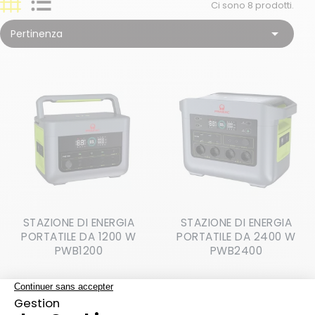
Ci sono 8 prodotti.
sulla rete elettrica, da un generatore o da un
pannello solare. Garantisce efficienza,

Pertinenza
manutenzione semplificata e basso impatto
ambientale. Il controllo avviene in tempo reale
grazie allo schermo di monitoraggio.
Prolutech ti offre due modelli del marchio PRAMAC.
STAZIONE DI ENERGIA
STAZIONE DI ENERGIA
PORTATILE DA 1200 W
PORTATILE DA 2400 W
PWB1200
PWB2400