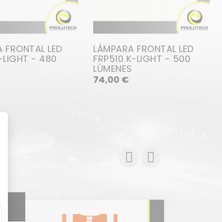
 FRONTAL LED
LÁMPARA FRONTAL LED
-LIGHT - 480
FRP510 K-LIGHT - 500
S
LÚMENES
Precio
Precio
74,00 €
E
ILUM