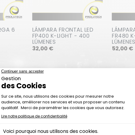
RGA 6
LÁMPARA FRONTAL LED
LÁMPARA
FP400 K-LIGHT - 400
FR480 K
LÚMENES
LÚMENE
Precio
32,00 €
52,00 €
CHALECOS LED K-SAF