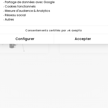
Chalecos LED Prolute
Safe
Accesorios