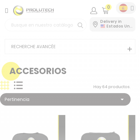
0
CATEGORÍA
Delivery in
Estados Unidos
RECHERCHE AVANCÉE
ACCESORIOS
Hay 64 productos.

Pertinencia