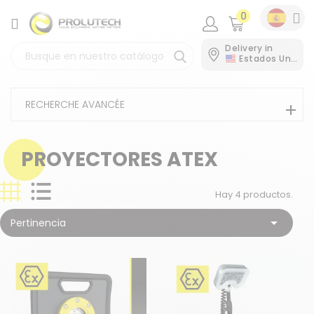
0
CATEGORÍA
Delivery in
Estados Unidos
RECHERCHE AVANCÉE
PROYECTORES ATEX
Hay 4 productos.

Pertinencia