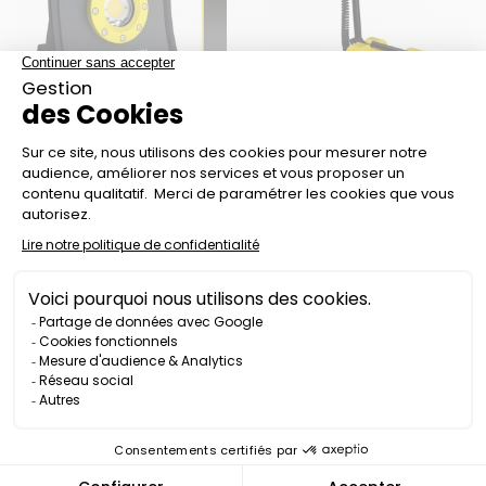
PROYECTOR AUTÓNOMO
PROYECTOR ATEX
ATEX PR1600-EX - 1600
PR4000-EX K-LIGHT EX -
LÚMENES
4000 LÚMENES
Precio
1.590,00 €
Precio
776,00 €