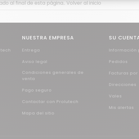
do al final de esta página..
Volver al inicio
NUESTRA EMPRESA
SU CUENT
utech
Entrega
Información 
Aviso legal
Pedidos
Condiciones generales de
Facturas po
venta
Direcciones
Pago seguro
Vales
Contactar con Prolutech
Mis alertas
Mapa del sitio