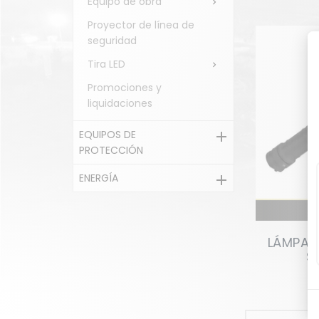
Equipo de obra

Proyector de línea de
seguridad
Tira LED

Promociones y
liquidaciones
EQUIPOS DE

PROTECCIÓN
ENERGÍA

LÁMPAR
S