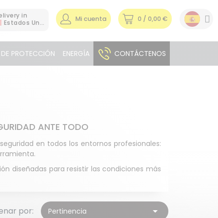
elivery in
Mi cuenta
0
/ 0,00 €
Estados Unidos
 DE PROTECCIÓN
ENERGÍA
CONTÁCTENOS
SEGURIDAD ANTE TODO
a seguridad en todos los entornos profesionales:
erramienta.
ión diseñadas para resistir las condiciones más
enar por:

Pertinencia