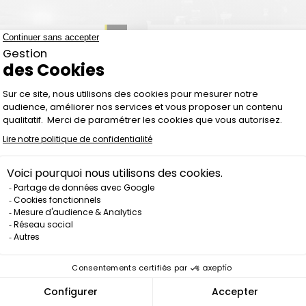
A DE SEMÁFORO K-
LUZ DE SEÑALIZACIÓN LSR
IGN LSTR1500
180 LÚMENES
Precio
Precio
129,00 €
19,00 €