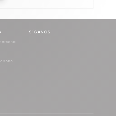
A
SÍGANOS
personal
r abono