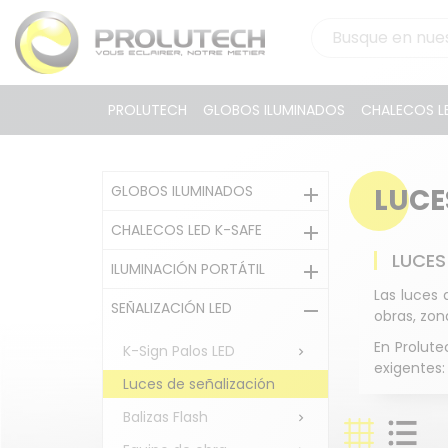
PROLUTECH
GLOBOS ILUMINADOS
CHALECOS LE
GLOBOS ILUMINADOS
LUCE

CHALECOS LED K-SAFE

LUCES
ILUMINACIÓN PORTÁTIL

Las luces 
SEÑALIZACIÓN LED

obras, zon
En Prolute
K-Sign Palos LED

exigentes:
Luces de señalización
Balizas Flash
