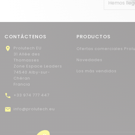
Hemos llega
CONTÁCTENOS
PRODUCTOS

Prolutech EU
Ofertas comerciales Prol
31 Allée des
Novedades
Thomasses
Zone Espace Leaders
Los más vendidos
74540 Alby-sur-
Chéran
Francia

+33 974 777 447

info@prolutech.eu