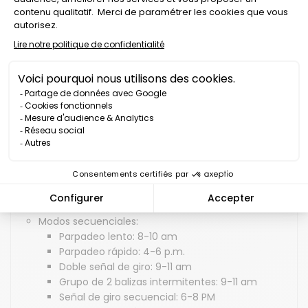
PARA ESTUCHE BS5 K-SIGN PROLUTECH
ESPECIFICACIONES TÉCNICAS:
Modos de iluminación y duración de la batería:
Iluminación giratoria: 9 horas
Cuádruple destello: 9 am
Intermitente único: 60 h
Señal de giro alternativa: 9 a.m.
SOS: 2 PM
Tiempo fijo de alto nivel: 4 horas
Fijo a baja intensidad: 35 horas
2 luces LED: 9 horas
Iluminación de 4 LED: 6 horas
Modos secuenciales:
Parpadeo lento: 8-10 am
Parpadeo rápido: 4-6 p.m.
Doble señal de giro: 9-11 am
Grupo de 2 balizas intermitentes: 9-11 am
Señal de giro secuencial: 6-8 PM